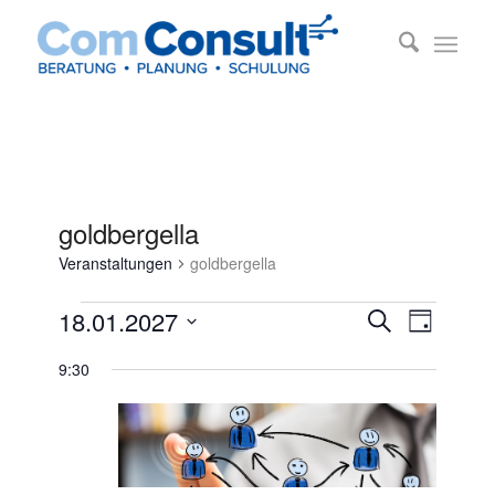
goldbergella
Veranstaltungen
goldbergella
Veranstaltungen
Veransta
Veransta
18.01.2027
Suche
Tag
Ansichte
für
Suche
Datum
Navigati
9:30
18.
und
wählen.
Januar
Ansichten
2027
Navigatio