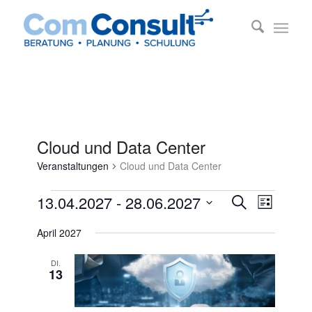
Cloud und Data Center
Veranstaltungen
Cloud und Data Center
Veranstaltungen
Veransta
Veransta
13.04.2027
 - 
28.06.2027
Suche
Liste
Ansichte
Suche
Datum
Navigati
April 2027
und
wählen.
Ansichten
DI.
13
Navigatio