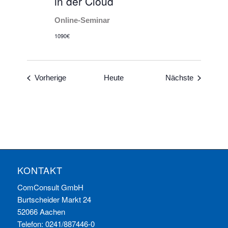
in der Cloud
Online-Seminar
1090€
Veranstaltungen
Veranstal
Vorherige
Heute
Nächste
KONTAKT
ComConsult GmbH
Burtscheider Markt 24
52066 Aachen
Telefon: 0241/887446-0