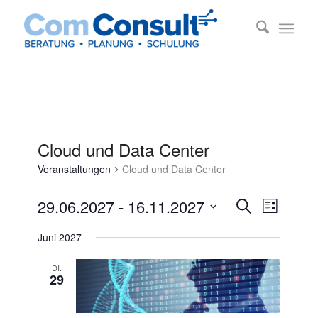
Cloud und Data Center
Veranstaltungen
Cloud und Data Center
Veranstaltungen
Veransta
Veransta
29.06.2027
 - 
16.11.2027
Suche
Liste
Ansichte
Suche
Datum
Navigati
Juni 2027
und
wählen.
Ansichten
DI.
29
Navigatio