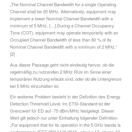
„The Nominal Channel Bandwidth for a single Operating
Channel shall be 20 MHz. Alternatively, equipment may
implement a lower Nominal Channel Bandwidth with a
minimum of 5 MHz, […].During a Channel Occupancy
Time (COT), equipment may operate temporarily with an
Occupied Channel Bandwidth of less than 80 % of its
Nominal Channel Bandwidth with a minimum of 2 MHz.“
[2]
Aus dieser Passage geht nicht eindeutig hervor, ob die
regelmäßig zu nutzenden 2 MHz RUs im Sinne einer
temporären Nutzung erlaubt sind, oder ob die Untergrenze
bei 5 MHz einzuhalten ist.
Ein weiteres Problem besteht in der Definition des Energy
Detection Threshold Level. Im ETSI-Standard ist der
Grenzwert für ED auf -75 dBm/MHz festgelegt. Dieser
Wert gilt jedoch nur unter Einhaltung folgender Definition:
„For equipment that for its operation in the 5 GHz bands is
conforming to IEEE 802.11™-2016 , clause 17, clause 19