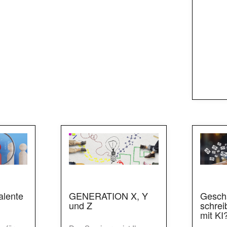
alente
GENERATION X, Y
Geschä
und Z
schrei
mit KI