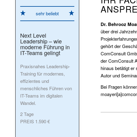
ANSPR
sehr beliebt
Dr. Behrooz Moa
über drei Jahrzeh
Next Level
Projekterfahrunge
Leadership – wie
gehört der Geschä
moderne Führung in
IT-Teams gelingt
ComConsult GmbH 
der ComConsult A
Praxisnahes Leadership-
hinaus betätigt er 
Training für modernes,
Autor und Seminarl
effizientes und
Bei Fragen könne
menschliches Führen von
moayeri[a]comcon
IT-Teams im digitalen
Wandel.
2 Tage
PREIS 1.590 €