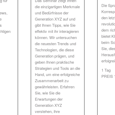
g für
Das Seminar zeigt Ihnen
Die Spr
die einzigartigen Merkmale
Korresp
iews,
und Bedürfnisse der
den let
e
Generation XYZ auf und
revoluti
s
gibt Ihnen Tipps, wie Sie
dem ric
htigen
effektiv mit ihr interagieren
bietet K
können. Wir untersuchen
beim Sc
die neuesten Trends und
Sie, die
Technologien, die diese
Herausf
Generation prägen, und
erfolgre
geben Ihnen praktische
Strategien und Tools an die
1 Tag
Hand, um eine erfolgreiche
PREIS 1
Zusammenarbeit zu
gewährleisten. Erfahren
Sie, wie Sie die
Erwartungen der
Generation XYZ
verstehen, ihre