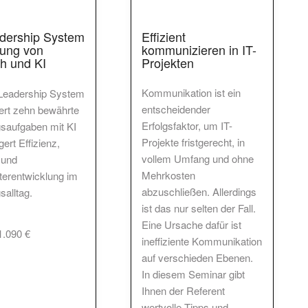
Effizient
dership System
kommunizieren in IT-
rung von
Projekten
h und KI
Kommunikation ist ein
Leadership System
entscheidender
ert zehn bewährte
Erfolgsfaktor, um IT-
saufgaben mit KI
Projekte fristgerecht, in
gert Effizienz,
vollem Umfang und ohne
 und
Mehrkosten
iterentwicklung im
abzuschließen. Allerdings
salltag.
ist das nur selten der Fall.
Eine Ursache dafür ist
.090 €
ineffiziente Kommunikation
auf verschieden Ebenen.
In diesem Seminar gibt
Ihnen der Referent
wertvolle Tipps und