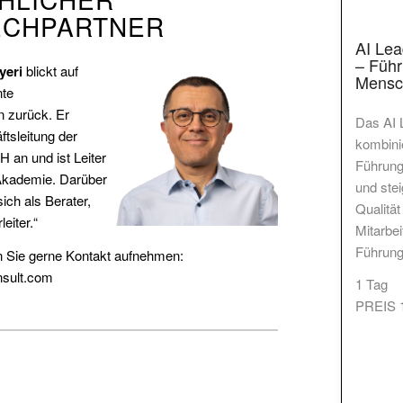
ECHPARTNER
AI Lea
– Füh
yeri
blickt auf
Mensc
nte
n zurück. Er
Das AI 
ftsleitung der
kombini
an und ist Leiter
Führung
kademie. Darüber
und stei
sich als Berater,
Qualität
eiter.“
Mitarbe
Führung
n Sie gerne Kontakt aufnehmen:
sult.com
1 Tag
PREIS 1