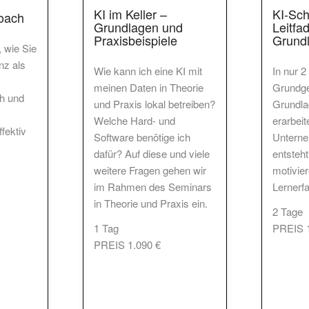
KI im Keller –
KI-Sch
oach
Grundlagen und
Leitfa
Praxisbeispiele
Grund
 wie Sie
enz als
Wie kann ich eine KI mit
In nur 2
meinen Daten in Theorie
Grundger
h und
und Praxis lokal betreiben?
Grundla
Welche Hard- und
erarbeit
fektiv
Software benötige ich
Unterne
dafür? Auf diese und viele
entsteht
weitere Fragen gehen wir
motivie
im Rahmen des Seminars
Lernerf
in Theorie und Praxis ein.
2 Tage
1 Tag
PREIS 1
PREIS 1.090 €