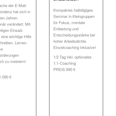
ache der E-Mail-
Kompaktes halbtägiges
ondenz hat sich in
Seminar in Kleingruppen
zten Jahren
für Fokus, mentale
onär verändert. Mit
Entlastung und
htigen Einsatz
Entscheidungsstärke bei
I eine wichtige Hilfe
hoher Arbeitsdichte.
hreiben. Lernen
Einzelcoaching inklusive!
se
orderungen
1/2 Tag inkl. optionales
ich zu meistern!
1:1-Coaching
PREIS 690 €
.090 €