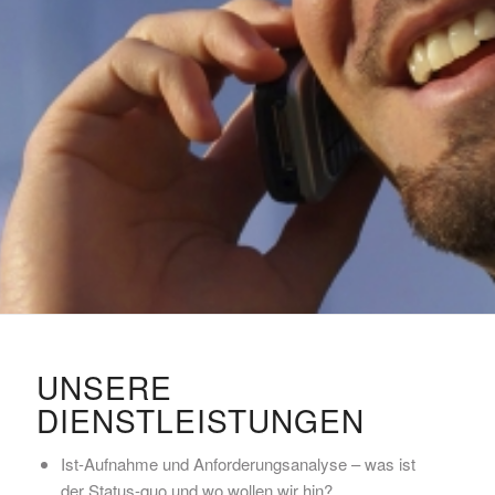
UNSERE
DIENSTLEISTUNGEN
Ist-Aufnahme und Anforderungsanalyse – was ist
der Status-quo und wo wollen wir hin?