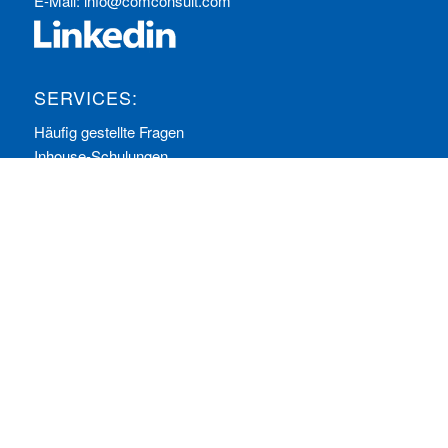
E-Mail:
info@comconsult.com
SERVICES:
Häufig gestellte Fragen
Inhouse-Schulungen
Veranstaltungen A-Z
Veranstaltungskalender
Zertifizierungen
RECHTLICHES
Allgemeine Geschäftsbedingungen
Datenschutzerklärung
Impressum
Ihre Cookie-Einstellungen