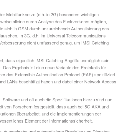
 der Mobilfunknetze (d.h. in 2G) besonders wichtigen
rweise alleine durch Analyse des Funkverkehrs möglich,
nnte sich in GSM durch unzureichende Authentisierung des
lauschen. In 3G, d.h. im Universal Telecommunications
e Verbesserung nicht umfassend genug, um IMSI Catching
, dass eigentlich IMSI-Catching-Angriffe unmöglich sein
 Das Ergebnis ist eine neue Variante des Protokolls für
 das Extensible Authentication Protocol (EAP) spezifiziert
und LANs beschäftigt haben und dabei einer Network Access
. Software und oft auch die Spezifikationen hierzu sind nun
 Zeit von Forschern festgestellt, dass auch bei 5G AKA und
kationen überarbeitet, und die Implementierungen der
esentliches Element der Informationssicherheit.
le, dynamische und automatisierte Provision von Diensten