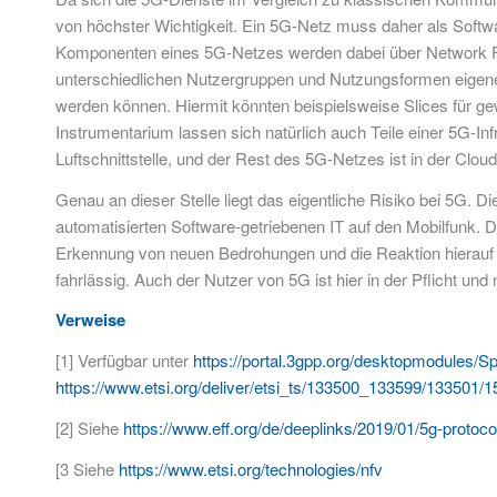
von höchster Wichtigkeit. Ein 5G-Netz muss daher als Software
Komponenten eines 5G-Netzes werden dabei über Network Functi
unterschiedlichen Nutzergruppen und Nutzungsformen eigene ded
werden können. Hiermit könnten beispielsweise Slices für 
Instrumentarium lassen sich natürlich auch Teile einer 5G-In
Luftschnittstelle, und der Rest des 5G-Netzes ist in der Cloud
Genau an dieser Stelle liegt das eigentliche Risiko bei 5G.
automatisierten Software-getriebenen IT auf den Mobilfunk. 
Erkennung von neuen Bedrohungen und die Reaktion hierauf 
fahrlässig. Auch der Nutzer von 5G ist hier in der Pflicht 
Verweise
[1] Verfügbar unter
https://portal.3gpp.org/desktopmodules/Sp
https://www.etsi.org/deliver/etsi_ts/133500_133599/133501
[2] Siehe
https://www.eff.org/de/deeplinks/2019/01/5g-protoco
[3 Siehe
https://www.etsi.org/technologies/nfv