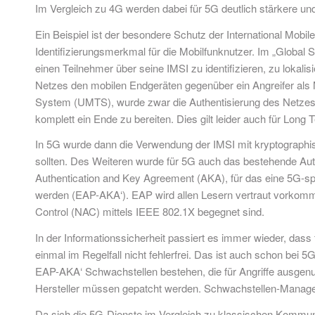
Im Vergleich zu 4G werden dabei für 5G deutlich stärkere un
Ein Beispiel ist der besondere Schutz der International Mobil
Identifizierungsmerkmal für die Mobilfunknutzer. Im „Globa
einen Teilnehmer über seine IMSI zu identifizieren, zu loka
Netzes den mobilen Endgeräten gegenüber ein Angreifer als 
System (UMTS), wurde zwar die Authentisierung des Netzes 
komplett ein Ende zu bereiten. Dies gilt leider auch für Long
In 5G wurde dann die Verwendung der IMSI mit kryptographis
sollten. Des Weiteren wurde für 5G auch das bestehende Authe
Authentication and Key Agreement (AKA), für das eine 5G-sp
werden (EAP-AKA‘). EAP wird allen Lesern vertraut vorkomm
Control (NAC) mittels IEEE 802.1X begegnet sind.
In der Informationssicherheit passiert es immer wieder, dass 
einmal im Regelfall nicht fehlerfrei. Das ist auch schon bei 
EAP-AKA‘ Schwachstellen bestehen, die für Angriffe ausgenut
Hersteller müssen gepatcht werden. Schwachstellen-Manageme
Da sich die 5G-Dienste im Vergleich zu klassischen Kommunik