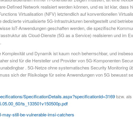
-Defined Network realisiert werden können, und es ist klar, dass hier
ons Virtualisation (NFV) letztendlich auf konventionellen Virtualisi
izierte virtualisierte 5G-Infrastrukturen bereitgestellt und betrieb
gewisse IoT-Anwendungen geschaffen werden, die spezifische Kommun
frasstruktur als Cloud-Dienste (5G as a Service) realisieren und im E
.
 Die Komplexität und Dynamik ist kaum noch beherrschbar, und insbeso
Daher sind für die Hersteller und Provider von 5G-Komponenten Secu
unabdingbar . 5G-Netze ohne systematisches Security Monitoring üb
und muss sich der Risikolage für seine Anwendungen von 5G bewusst 
ecifications/SpecificationDetails.aspx?specificationId=3169
bzw. als
/15.05.00_60/ts_133501v150500p.pdf
l-may-still-be-vulnerable-imsi-catchers