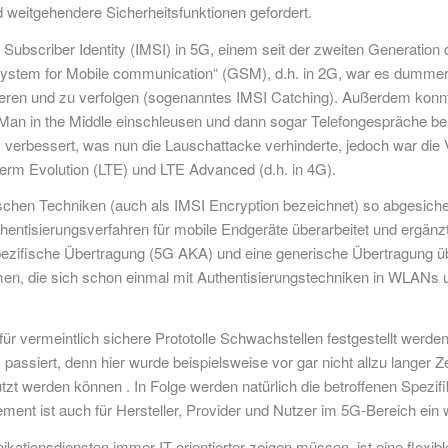
d weitgehendere Sicherheitsfunktionen gefordert.
e Subscriber Identity (IMSI) in 5G, einem seit der zweiten Generation
l System for Mobile communication“ (GSM), d.h. in 2G, war es dumme
lisieren und zu verfolgen (sogenanntes IMSI Catching). Außerdem ko
Man in the Middle einschleusen und dann sogar Telefongespräche be
verbessert, was nun die Lauschattacke verhinderte, jedoch war di
 Term Evolution (LTE) und LTE Advanced (d.h. in 4G).
chen Techniken (auch als IMSI Encryption bezeichnet) so abgesichert
ntisierungsverfahren für mobile Endgeräte überarbeitet und ergänzt.
ezifische Übertragung (5G AKA) und eine generische Übertragung über
en, die sich schon einmal mit Authentisierungstechniken in WLANs 
für vermeintlich sichere Prototolle Schwachstellen festgestellt werden
5G passiert, denn hier wurde beispielsweise vor gar nicht allzu langer
zt werden können . In Folge werden natürlich die betroffenen Spezifi
nt ist auch für Hersteller, Provider und Nutzer im 5G-Bereich ein w
ationsdiensten immer IT-orientierter zeigen müssen, ist eine flexib