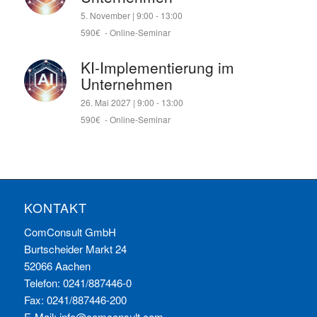
5. November | 9:00
-
13:00
590€
-
Online-Seminar
KI-Implementierung im
Unternehmen
26. Mai 2027 | 9:00
-
13:00
590€
-
Online-Seminar
KONTAKT
ComConsult GmbH
Burtscheider Markt 24
52066 Aachen
Telefon: 0241/887446-0
Fax: 0241/887446-200
E-Mail:
info@comconsult.com