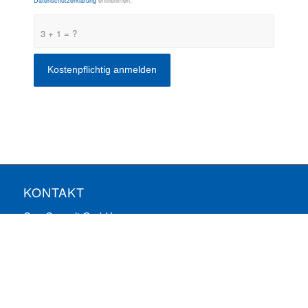
Datenschutzerklärung
entnehmen.
3 + 1 = ?
KONTAKT
ComConsult GmbH
Burtscheider Markt 24
52066 Aachen
Telefon: 0241/887446-0
Fax: 0241/887446-200
E-Mail:
info@comconsult.com