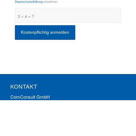
Datenschutzerklärung
entnehmen.
3 + 4 = ?
KONTAKT
ComConsult GmbH
Burtscheider Markt 24
52066 Aachen
Telefon: 0241/887446-0
Fax: 0241/887446-200
E-Mail:
info@comconsult.com