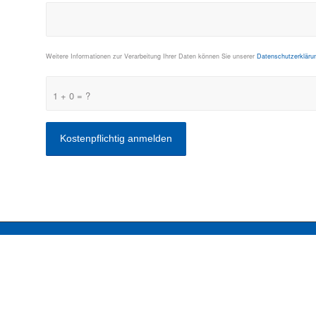
Weitere Informationen zur Verarbeitung Ihrer Daten können Sie unserer
Datenschutzerkläru
1 + 0 = ?
KONTAKT
ComConsult GmbH
Burtscheider Markt 24
52066 Aachen