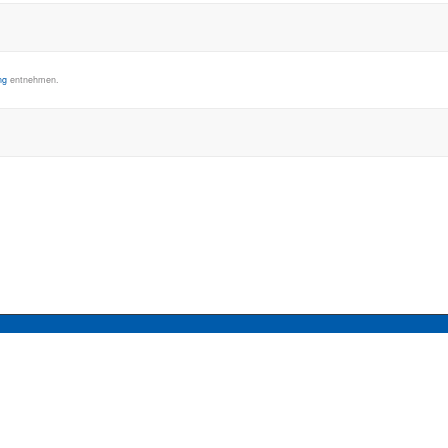
ng
entnehmen.
SERVICES:
Häufig gestellte Fragen
Inhouse-Schulungen
Veranstaltungen A-Z