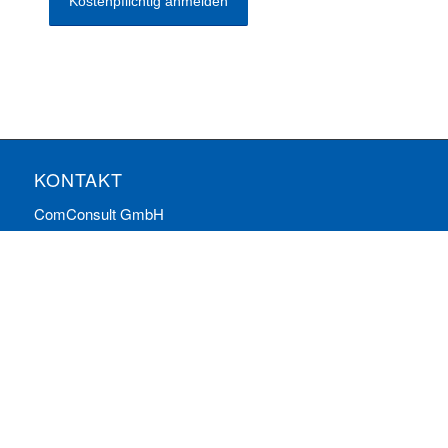
KONTAKT
ComConsult GmbH
Burtscheider Markt 24
52066 Aachen
Telefon: 0241/887446-0
Fax: 0241/887446-200
E-Mail:
info@comconsult.com
SERVICES: