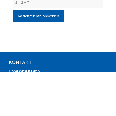
2 + 2 = ?
KONTAKT
ComConsult GmbH
Burtscheider Markt 24
52066 Aachen
Telefon: 0241/887446-0
Fax: 0241/887446-200
E-Mail:
info@comconsult.com