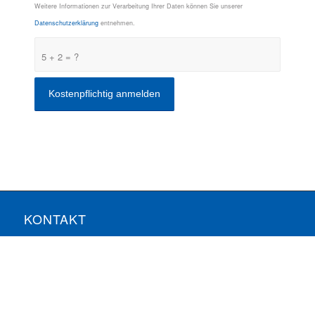
Weitere Informationen zur Verarbeitung Ihrer Daten können Sie unserer
Datenschutzerklärung
entnehmen.
5 + 2 = ?
KONTAKT
ComConsult GmbH
Burtscheider Markt 24
52066 Aachen
Telefon: 0241/887446-0
Fax: 0241/887446-200