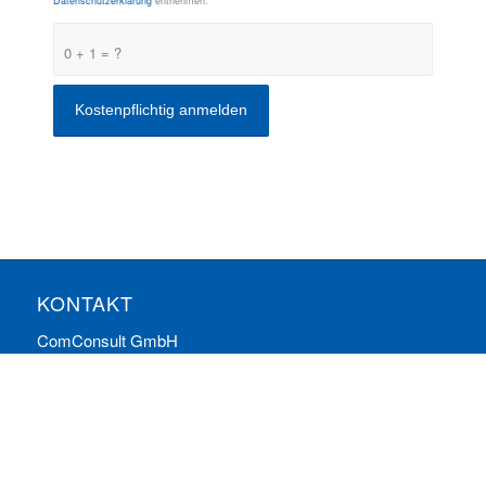
Datenschutzerklärung
entnehmen.
0 + 1 = ?
KONTAKT
ComConsult GmbH
Burtscheider Markt 24
52066 Aachen
Telefon: 0241/887446-0
Fax: 0241/887446-200
E-Mail:
info@comconsult.com