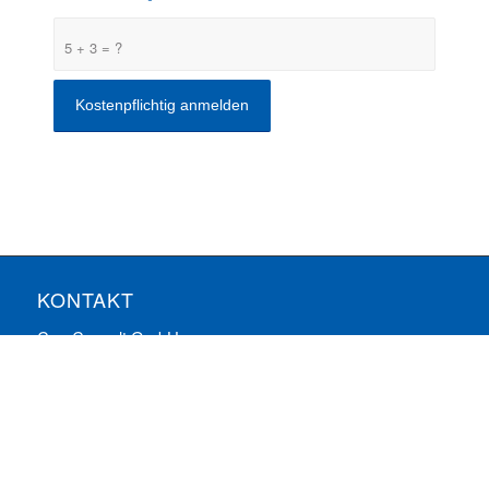
5 + 3 = ?
KONTAKT
ComConsult GmbH
Burtscheider Markt 24
52066 Aachen
Telefon: 0241/887446-0
Fax: 0241/887446-200
E-Mail:
info@comconsult.com