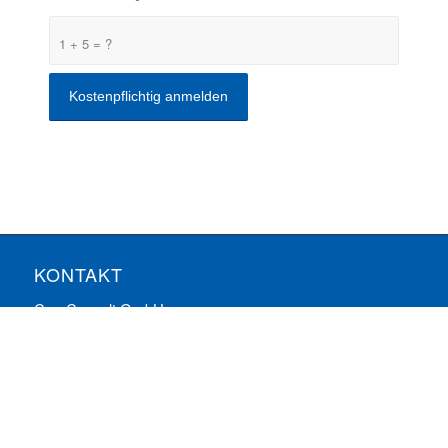
1 + 5 = ?
KONTAKT
ComConsult GmbH
Burtscheider Markt 24
52066 Aachen
Telefon: 0241/887446-0
Fax: 0241/887446-200
E-Mail:
info@comconsult.com