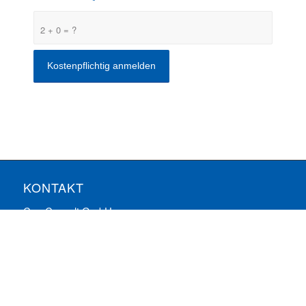
2 + 0 = ?
KONTAKT
ComConsult GmbH
Burtscheider Markt 24
52066 Aachen
Telefon: 0241/887446-0
Fax: 0241/887446-200
E-Mail:
info@comconsult.com