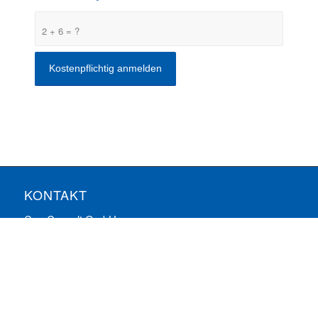
2 + 6 = ?
KONTAKT
ComConsult GmbH
Burtscheider Markt 24
52066 Aachen
Telefon: 0241/887446-0
Fax: 0241/887446-200
E-Mail:
info@comconsult.com