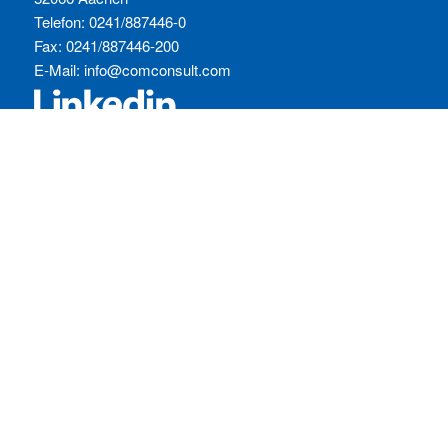
Telefon: 0241/887446-0
Fax: 0241/887446-200
E-Mail:
info@comconsult.com
SERVICES:
Häufig gestellte Fragen
Inhouse-Schulungen
Veranstaltungen A-Z
Veranstaltungskalender
Zertifizierungen
RECHTLICHES
Allgemeine Geschäftsbedingungen
Datenschutzerklärung