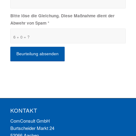
Bitte löse die Gleichung. Diese Maßnahme dient der
Abwehr von Spam
*
6 + 0 = ?
KONTAKT
ComConsult GmbH
Burtscheider Markt 24
52066 Aachen