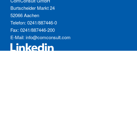
ComConsult GmbH
Burtscheider Markt 24
52066 Aachen
Telefon: 0241/887446-0
Fax: 0241/887446-200
E-Mail:
info@comconsult.com
SERVICES:
Häufig gestellte Fragen
Inhouse-Schulungen
Veranstaltungen A-Z
Veranstaltungskalender
Zertifizierungen
RECHTLICHES