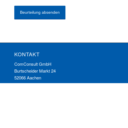
KONTAKT
ComConsult GmbH
Burtscheider Markt 24
52066 Aachen
Telefon: 0241/887446-0
Fax: 0241/887446-200
E-Mail:
info@comconsult.com