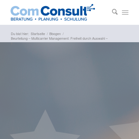
Du bist hier:
Startseite
/
Bbogen
/
Beurteilung – Multicarrier Management: Freiheit durch Auswahl –
s...