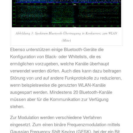
Abbildung 3: Spektrum Bluetooth-Übertragung in Konkurrenz zum WLAN
(Mitte)
Ebenso unterstützen einige Bluetooth-Geräte die
Konfiguration von Black- oder Whitelists, die es
ermöglichen vorzugeben, welche Kanäle überhaupt
verwendet werden dürfen. Auch dies kann dazu beitragen
Störung von und auf andere Funkprotokolle zu reduzieren,
wenn beispielsweise die genutzten WLAN-Kanäle
ausgespart werden. Mindestens 20 Bluetooth-Kanäle
müssen aber für die Kommunikation zur Verfügung
stehen.
Zur Modulation werden verschiedene Verfahren
eingesetzt. Zum einen binäre Frequenzmodulation mittels
Gaussian Frequency Shift Keying (GFSK), bei der ein Bit