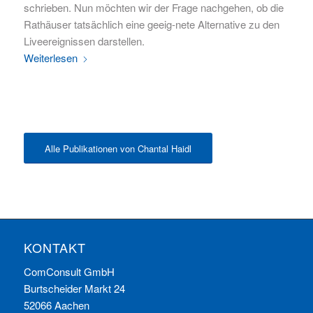
schrieben. Nun möchten wir der Frage nachgehen, ob die
Rathäuser tatsächlich eine geeig-nete Alternative zu den
Liveereignissen darstellen.
Weiterlesen
Alle Publikationen von Chantal Haidl
KONTAKT
ComConsult GmbH
Burtscheider Markt 24
52066 Aachen