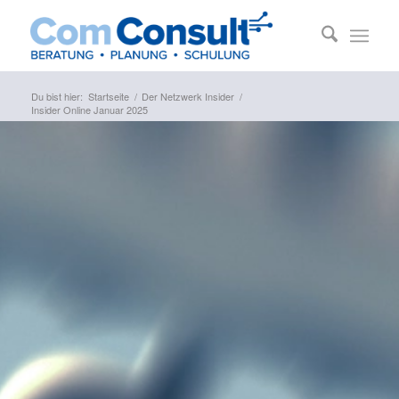
Du bist hier:
Startseite
/
Der Netzwerk Insider
/
Insider Online Januar 2025