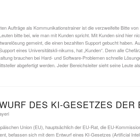
ten Aufträge als Kommunikationstrainer ist die verzweifelte Bitte von 
euten bitte bei, wie man mit Kunden spricht. Mit Kunden sind hier nic
ftwarelösung gemeint, die einen bezahlten Support gebucht haben. A
-Support eines Universitätskli-nikums, hat „Kunden“. Denn alle Chefär
waltung brauchen bei Hard- und Software-Problemen schnelle Lösunge
tsteller abgefertigt werden. Jeder Bereichsleiter sieht seine Leute al
WURF DES KI-GESETZES DER 
ayeri
päischen Union (EU), hauptsächlich der EU-Rat, die EU-Kommissio
t, befassen sich mit dem Entwurf eines KI-Gesetzes (Artificial Intel