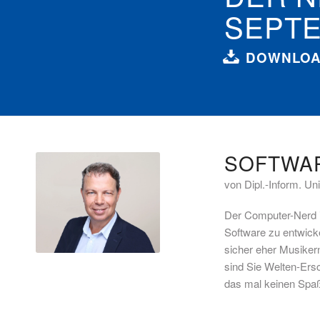
SEPTE
DOWNLO
SOFTWAR
von Dipl.-Inform. Un
Der Computer-Nerd i
Software zu entwicke
sicher eher Musike
sind Sie Welten-Ersc
das mal keinen Spa