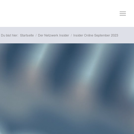
Du bist hier:
Startseite
/
Der Netzwerk Insider
/
Insider Online September 2023