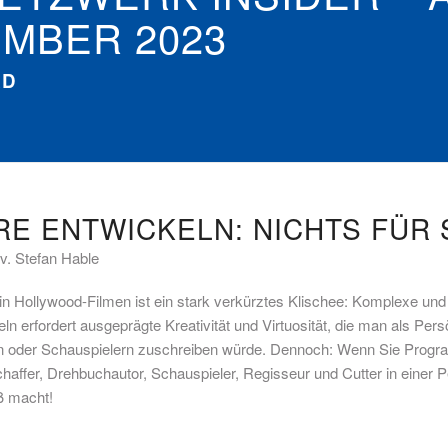
MBER 2023
AD
E ENTWICKELN: NICHTS FÜR 
iv. Stefan Hable
n Hollywood-Filmen ist ein stark verkürztes Klischee: Komplexe und 
ln erfordert ausgeprägte Kreativität und Virtuosität, die man als Pe
rn oder Schauspielern zuschreiben würde. Dennoch: Wenn Sie Progr
haffer, Drehbuchautor, Schauspieler, Regisseur und Cutter in einer 
ß macht!