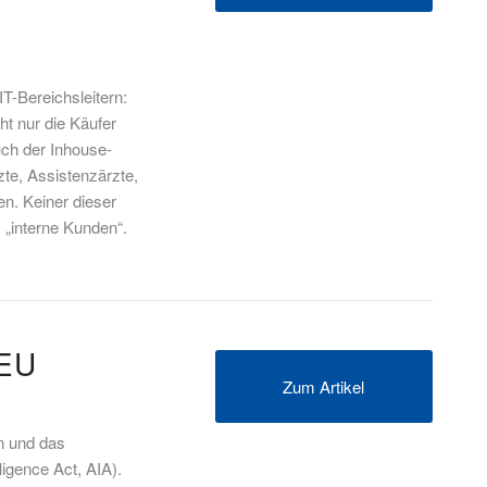
IT-Bereichsleitern:
ht nur die Käufer
uch der Inhouse-
zte, Assistenzärzte,
n. Keiner dieser
s „interne Kunden“.
EU
Zum Artikel
n und das
ligence Act, AIA).