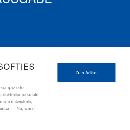
SOFTIES
Zum Artikel
komplizierte
rsönlichkeitsmerkmale
amme entwickeln,
Person! − Na, wenn