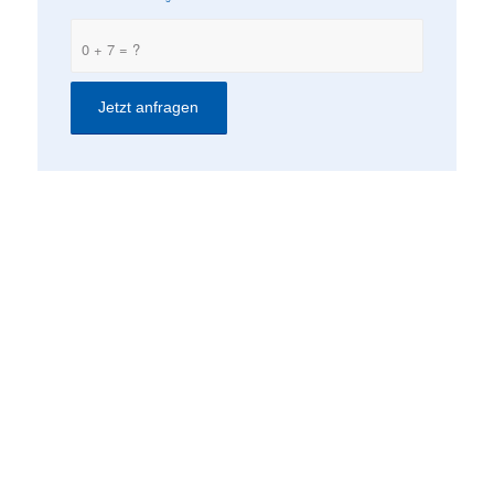
0 + 7 = ?
KONTAKT
ComConsult GmbH
Burtscheider Markt 24
52066 Aachen
Telefon: 0241/887446-0
Fax: 0241/887446-200
E-Mail:
info@comconsult.com