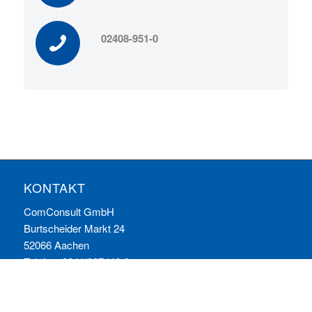
02408-951-0
KONTAKT
ComConsult GmbH
Burtscheider Markt 24
52066 Aachen
Telefon: 0241/887446-0
Fax: 0241/887446-200
E-Mail:
info@comconsult.com