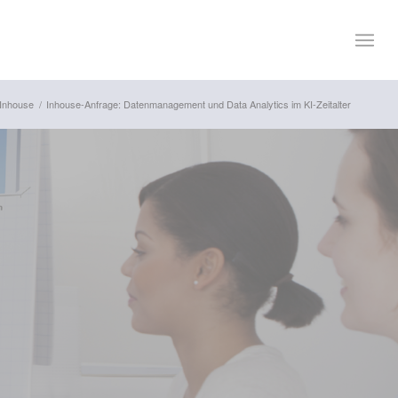
-Inhouse
/
Inhouse-Anfrage: Datenmanagement und Data Analytics im KI-Zeitalter