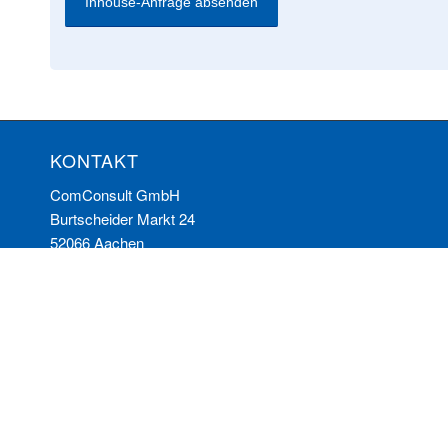
KONTAKT
ComConsult GmbH
Burtscheider Markt 24
52066 Aachen
Telefon: 0241/887446-0
Fax: 0241/887446-200
E-Mail:
info@comconsult.com
© Copyright - ComConsult