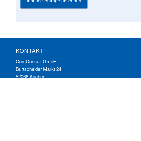
KONTAKT
ComConsult GmbH
Burtscheider Markt 24
52066 Aachen
Telefon: 0241/887446-0
Fax: 0241/887446-200
E-Mail:
info@comconsult.com
© Copyright - ComConsult