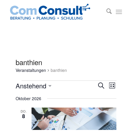
banthien
Veranstaltungen
banthien
Veranstaltungen
Veransta
Veransta
Anstehend
Suche
Liste
Ansichte
Suche
Datum
Navigati
Oktober 2026
und
wählen.
Ansichten
DO.
8
Navigatio