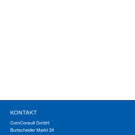
Ansichten
Veranstaltungen
Veranstaltun
Navigatio
KONTAKT
ComConsult GmbH
Burtscheider Markt 24