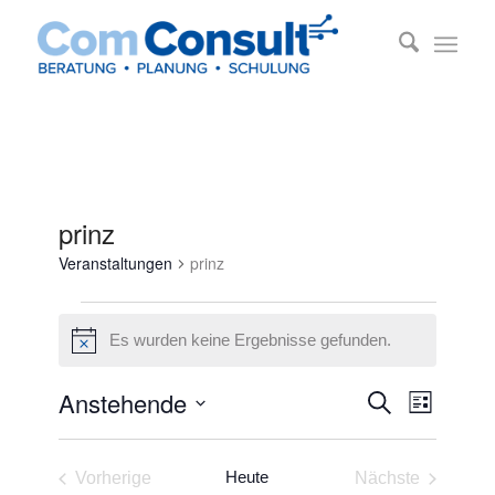
prinz
Veranstaltungen
prinz
Veranstaltungen
Es wurden keine Ergebnisse gefunden.
Hinweis
Veransta
Veransta
Anstehende
Suche
Liste
Ansichte
Suche
Datum
Navigati
und
wählen.
Heute
Vorherige
Nächste