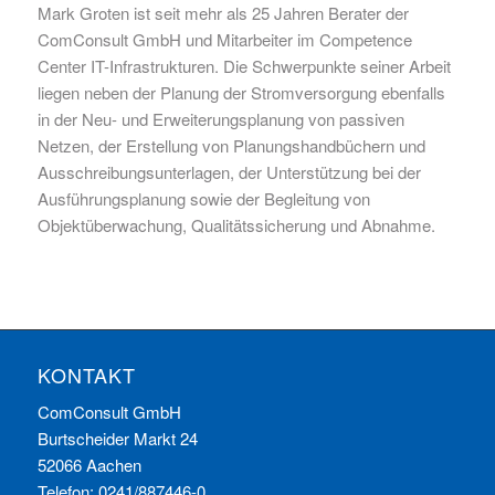
Mark Groten ist seit mehr als 25 Jahren Berater der
ComConsult GmbH und Mitarbeiter im Competence
Center IT-Infrastrukturen. Die Schwerpunkte seiner Arbeit
liegen neben der Planung der Stromversorgung ebenfalls
in der Neu- und Erweiterungsplanung von passiven
Netzen, der Erstellung von Planungshandbüchern und
Ausschreibungsunterlagen, der Unterstützung bei der
Ausführungsplanung sowie der Begleitung von
Objektüberwachung, Qualitätssicherung und Abnahme.
KONTAKT
ComConsult GmbH
Burtscheider Markt 24
52066 Aachen
Telefon: 0241/887446-0