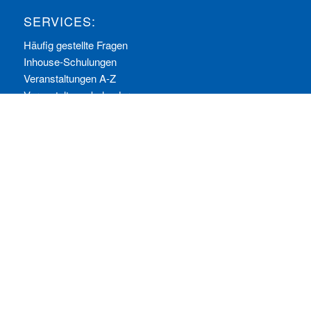
SERVICES:
Häufig gestellte Fragen
Inhouse-Schulungen
Veranstaltungen A-Z
Veranstaltungskalender
Zertifizierungen
RECHTLICHES
Allgemeine Geschäftsbedingungen
Datenschutzerklärung
Impressum
Ihre Cookie-Einstellungen
© Copyright - ComConsult