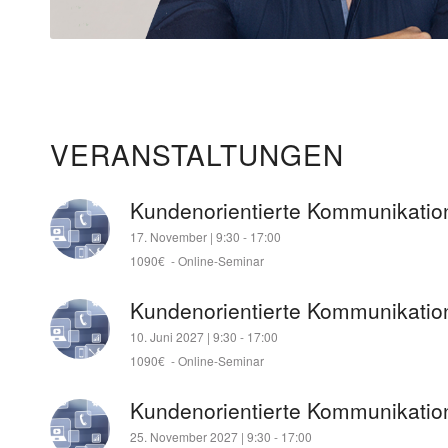
VERANSTALTUNGEN
Kundenorientierte Kommunikation
17. November | 9:30
-
17:00
1090€
-
Online-Seminar
Kundenorientierte Kommunikation
10. Juni 2027 | 9:30
-
17:00
1090€
-
Online-Seminar
Kundenorientierte Kommunikation
25. November 2027 | 9:30
-
17:00