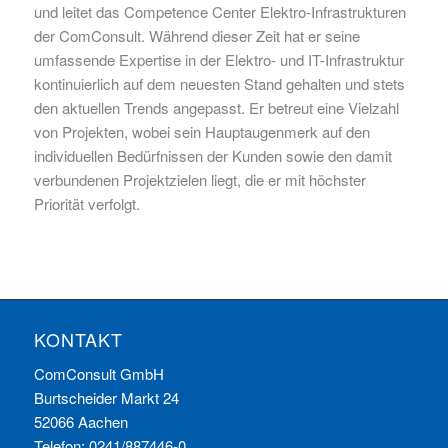
und leitet das Competence Center Elektro-Infrastrukturen
der ComConsult. Während dieser Zeit hat er seine
umfassende Expertise in der Elektro- und IT-Infrastruktur
kontinuierlich auf dem neuesten Stand gehalten und stets
den aktuellen Trends angepasst. Er betreut eine Vielzahl
von Projekten, wobei sein Hauptaugenmerk auf den
individuellen Bedürfnissen der Kunden sowie den damit
verbundenen Projektzielen liegt, die er mit höchster
Priorität verfolgt.
KONTAKT
ComConsult GmbH
Burtscheider Markt 24
52066 Aachen
Telefon: 0241/887446-0