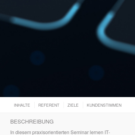
INHALTE
REFERENT
ZIELE
KUNDENSTIMMEN
BESCHREIBUNG
In diesem praxisorientierten Seminar lernen IT-