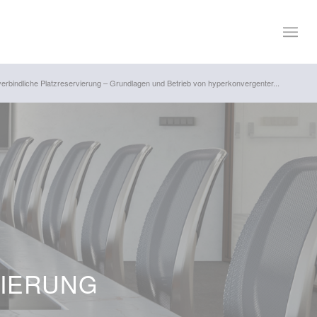
erbindliche Platzreservierung – Grundlagen und Betrieb von hyperkonvergenter...
VIERUNG