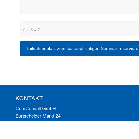
3 + 5 = ?
KONTAKT
ComConsult GmbH
Burtscheider Markt 24
52066 Aachen
Telefon: 0241/887446-0
Fax: 0241/887446-200