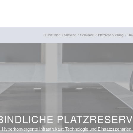
Du bist hier:
Startseite
/
Seminare
/
Platzreservierung
/
Unv
INDLICHE PLATZRESER
Hyperkonvergente Infrastruktur: Technologie und Einsatzszenarien