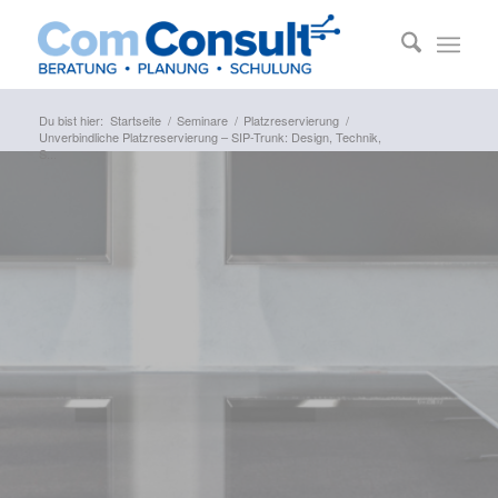
Du bist hier:
Startseite
/
Seminare
/
Platzreservierung
/
Unverbindliche Platzreservierung – SIP-Trunk: Design, Technik,
S...