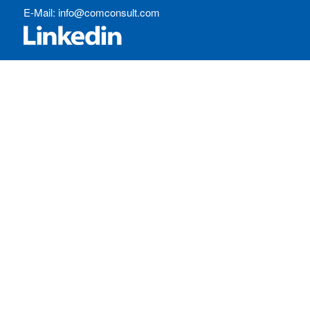
E-Mail:
info@comconsult.com
SERVICES:
Häufig gestellte Fragen
Inhouse-Schulungen
Veranstaltungen A-Z
Veranstaltungskalender
Zertifizierungen
RECHTLICHES
Allgemeine Geschäftsbedingungen
Datenschutzerklärung
Impressum
Ihre Cookie-Einstellungen