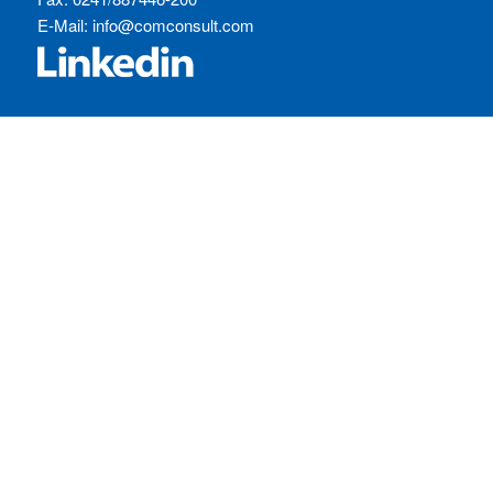
E-Mail:
info@comconsult.com
SERVICES:
Häufig gestellte Fragen
Inhouse-Schulungen
Veranstaltungen A-Z
Veranstaltungskalender
Zertifizierungen
RECHTLICHES
Allgemeine Geschäftsbedingungen
Datenschutzerklärung
Impressum
Ihre Cookie-Einstellungen