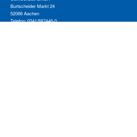
Burtscheider Markt 24
52066 Aachen
Telefon: 0241/887446-0
Fax: 0241/887446-200
E-Mail:
info@comconsult.com
SERVICES:
Häufig gestellte Fragen
Inhouse-Schulungen
Veranstaltungen A-Z
Veranstaltungskalender
Zertifizierungen
RECHTLICHES
Allgemeine Geschäftsbedingungen