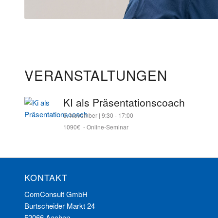
VERANSTALTUNGEN
KI als Präsentationscoach
3. November | 9:30
-
17:00
1090€
-
Online-Seminar
KONTAKT
ComConsult GmbH
Burtscheider Markt 24
52066 Aachen