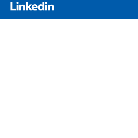
SERVICES:
Häufig gestellte Fragen
Inhouse-Schulungen
Veranstaltungen A-Z
Veranstaltungskalender
Zertifizierungen
RECHTLICHES
Allgemeine Geschäftsbedingungen
Datenschutzerklärung
Impressum
Ihre Cookie-Einstellungen