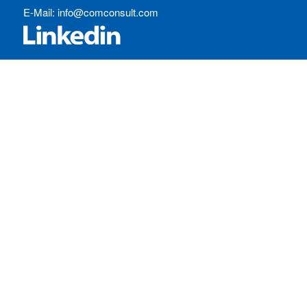
E-Mail:
info@comconsult.com
SERVICES:
Häufig gestellte Fragen
Inhouse-Schulungen
Veranstaltungen A-Z
Veranstaltungskalender
Zertifizierungen
RECHTLICHES
Allgemeine Geschäftsbedingungen
Datenschutzerklärung
Impressum
Ihre Cookie-Einstellungen