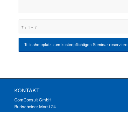
7 + 1 = ?
KONTAKT
ComConsult GmbH
Burtscheider Markt 24
52066 Aachen
Telefon: 0241/887446-0
Fax: 0241/887446-200