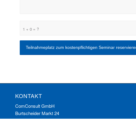
1 + 0 = ?
KONTAKT
ComConsult GmbH
Burtscheider Markt 24
52066 Aachen
Telefon: 0241/887446-0
Fax: 0241/887446-200