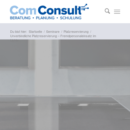
Du bist hier:
Startseite
/
Seminare
/
Platzreservierung
/
Unverbindliche Platzreservierung – Fremdpersonaleinsatz im
Lichte...