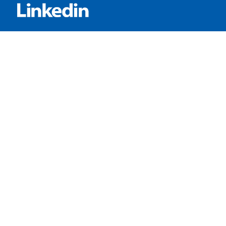
SERVICES:
Häufig gestellte Fragen
Inhouse-Schulungen
Veranstaltungen A-Z
Veranstaltungskalender
Zertifizierungen
RECHTLICHES
Allgemeine Geschäftsbedingungen
Datenschutzerklärung
Impressum
Ihre Cookie-Einstellungen