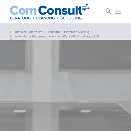
Du bist hier:
Startseite
/
Seminare
/
Platzreservierung
/
Unverbindliche Platzreservierung – iOS, iPadOS und watchOS:
Datenschutz...